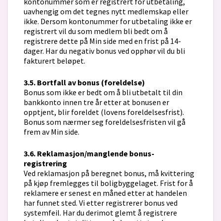
kontonummer som er registrert for utbetaling,
uavhengig om det tegnes nytt medlemskap eller
ikke. Dersom kontonummer for utbetaling ikke er
registrert vil du som medlem bli bedt om å
registrere dette på Min side med en frist på 14-
dager. Har du negativ bonus ved opphør vil du bli
fakturert beløpet.
3.5. Bortfall av bonus (foreldelse)
Bonus som ikke er bedt om å bli utbetalt til din
bankkonto innen tre år etter at bonusen er
opptjent, blir foreldet (lovens foreldelsesfrist).
Bonus som nærmer seg foreldelsesfristen vil gå
frem av Min side.
3.6. Reklamasjon/manglende bonus-
registrering
Ved reklamasjon på beregnet bonus, må kvittering
på kjøp fremlegges til boligbyggelaget. Frist for å
reklamere er senest en måned etter at handelen
har funnet sted. Vi etter registrerer bonus ved
systemfeil. Har du derimot glemt å registrere