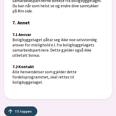
samarbeidspartnerne direkte fra boligbyggelaget.
Du kan når som helst se og endre dine samtykker
på Min side.
7. Annet
7.1 Ansvar
Boligbyggelaget påtar seg ikke noe selvstendig
ansvar for mislighold e.l. fra boligbyggelagets
samarbeidspartnere. Dette gjelder også ikke
utbetalt bonus.
7.2 Kontakt
Alle henvendelser som gjelder dette
fordelsprogrammet, skal rettes til
boligbyggelaget.
Til toppen