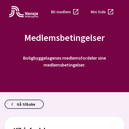
Bli medlem
Min Side
Medlemsbetingelser
Boligbyggelagenes medlemsfordeler sine
medlemsbetingelser.
Gå tilbake